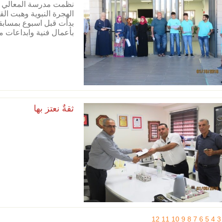
نظمت مدرسة المعالي الث
الهجرة النبوية وهبت ال
بدأت قبل اسبوع بمسابق
بأعمال فنية وابداعات م
ثقةٌ نعتز بها
12
11
10
9
8
7
6
5
4
3