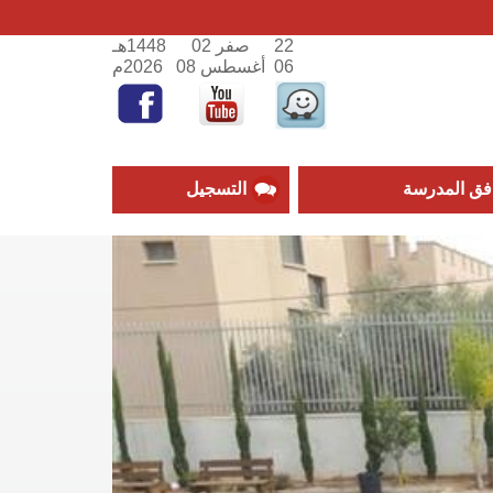
22
صفر 02
1448هـ
06
أغسطس 08
2026م
فق المدرسة
التسجيل