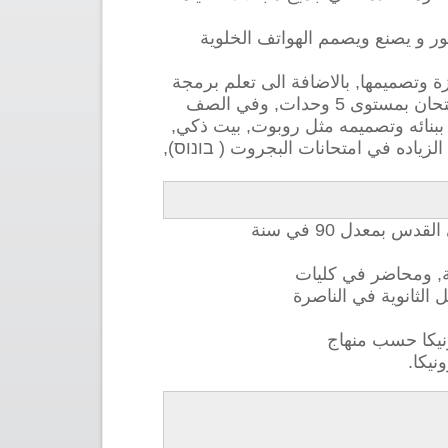
طور و يصنع ويصمم الهواتف الخلوية
ة وتصميمها, بالاضافة الى تعلم برمجة
المتحكمات التي ترتكز عليها معظم الاجهزة الالكترونية. يتقدم الطالب في نهاية الصف الحادي عشر لامتحان بمستوى 5 وحدات, وفي الصف
 هو جهاز يقوم الطالب ببنائه وتصميمه مثل روبوت, بيت ذكي,
مية, تمكنه من الحصول على الزياده في امتحانات البجروت ( בונוס),
بمعدل 90 في سنة
الثانوية في الناصرة