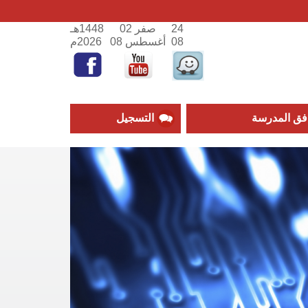
24
صفر 02
1448هـ
08
أغسطس 08
2026م
فق المدرسة
التسجيل