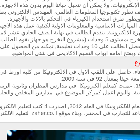
كترونيات. ولا يمكن ان نتخيل حياتنا اليوم بدون هذه الاجهزة.
خلف تطور تكنولوجيا المعلومات العالمي، المهندس الالكتروني ي
طور طرق استخدام الكهرباء في التحكم بالآلات والأجهزة
.
لمهارات الاساسية والمعلومات الاولية لكيفية عمل هذه الاجهز
الثاني عشر يقوم الطالب ببناء مشروع تخرج بمستوى 5 وحدات (مشروع التخرج
جهاز لقياس نبضات القلب ....). وبذلك يحصل الطالب على 10 وحدات تعلي
 ويفتح امامه ابواب التعليم الاكاديمي في شتى المواضيع.
ع
, حاصل على اللقب الاول في الالكترونيكا من كلية اورط في القدس 
بية. واليوم اعمل كمركز الموضوع في مدارس المخلص والجليل 
اصدرت 4 كتب لتعليم الالكترونيكا حسب منهاج
تبر. وبناء موقع zaher.co.il لتعليم الالكترونيكا.