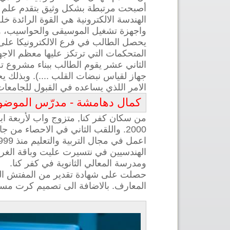
أصبحت مرتبطة بشكل وثيق بتقدم علم الإل
الهندسة الالكترونية هي القوة الرائدة 
واجهزة تشغيل الموسيقى والحواسيب، وي
يحصل الطالب في فرع الالكترونيكا على ا
الامر اللذي يساعده في القبول للجامعات
كمال دهامشة - مدرّس الموضو
من سكان كفر كنا, متزوج واب لأربعة ابناء
2000. واللقب الثاني في الاحصاء من جامعة حيفا بمعدل 92 في سنة 2009.
اعمل في مجال التربية والتعليم منذ 1999. عملت كمعلم الكترونيكا في مدارس المطران وثانوية الرينة, ومحاضر في كليات
الهندسيين في نتسيرت عليت وباقة الغر
ومدرسة المعالي الثانوية في كفر كنا.
حصلت على شهادة تقدير من المفتش العام للالكترونيكا في العام 2012, 
المعارف. بالاضافة الى تصميم كرت مساعد للتجارب في المخ