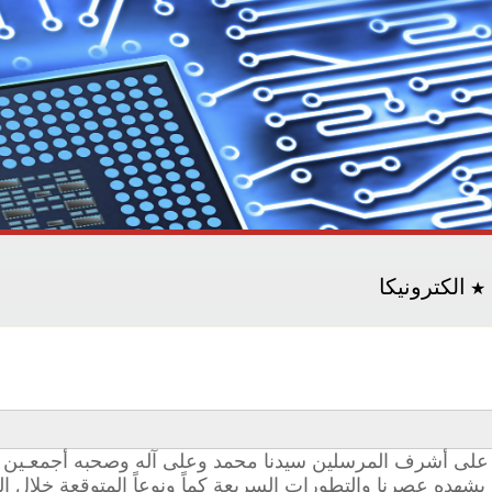
الكترونيكا
م على أشرف المرسلين سيدنا محمد وعلى آله وصحبه أجمعـين . .
 يشهده عصرنا والتطورات السريعة كماً ونوعاً المتوقعة خلال ال