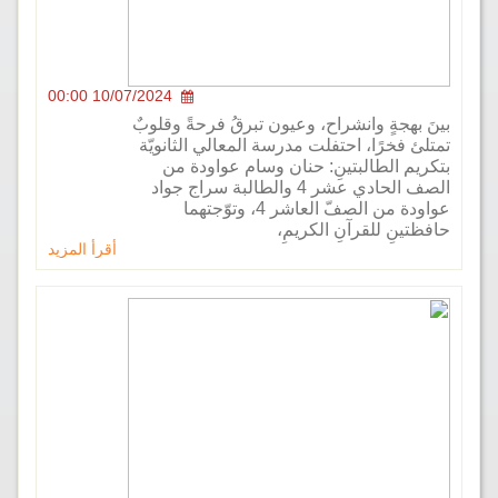
10/07/2024 00:00
هجةٍ وانشراح، وعيون تبرقُ فرحةً وقلوبٌ
فخرًا، احتفلت مدرسة المعالي الثانويّة
م الطالبتينِ: حنان وسام عواودة من
الصف الحادي عشر 4 والطالبة سراج جواد
عواودة من الصفّ العاشر 4، وتوّجتهما
نِ للقرآنِ الكريمِ،
أقرأ المزيد