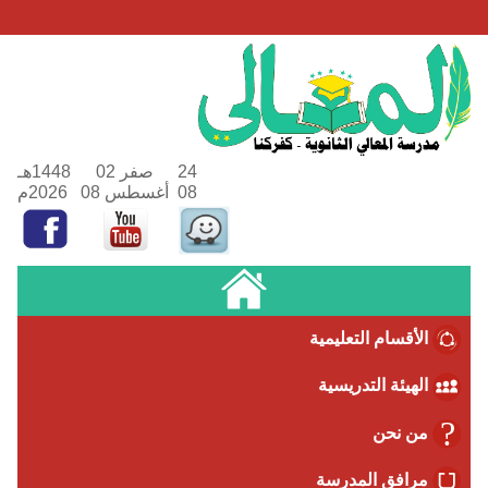
24
صفر 02
1448هـ
08
أغسطس 08
2026م
سام التعليمية
ئة التدريسية
نحن
فق المدرسة