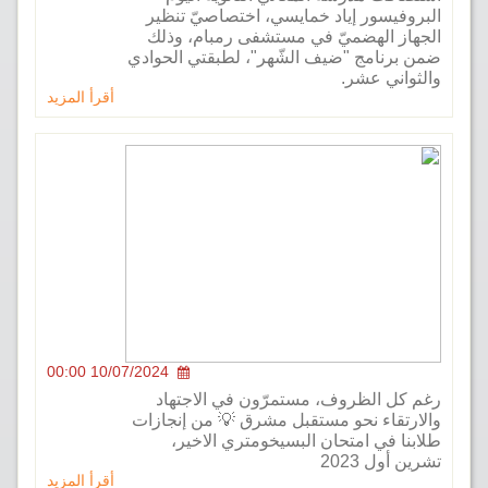
فيسور إياد خمايسي، اختصاصيّ تنظير
ز الهضميّ في مستشفى رمبام، وذلك
رنامج "ضيف الشّهر"، لطبقتي الحوادي
اني عشر.
أقرأ المزيد
10/07/2024 00:00
ل الظروف، مستمرّون في الاجتهاد
تقاء نحو مستقبل مشرق 💡 من إنجازات
ا في امتحان البسيخومتري الاخير،
ول 2023
أقرأ المزيد